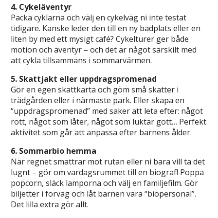
4. Cykeläventyr
Packa cyklarna och välj en cykelväg ni inte testat
tidigare. Kanske leder den till en ny badplats eller en
liten by med ett mysigt café? Cykelturer ger både
motion och äventyr – och det är något särskilt med
att cykla tillsammans i sommarvärmen.
5. Skattjakt eller uppdragspromenad
Gör en egen skattkarta och göm små skatter i
trädgården eller i närmaste park. Eller skapa en
“uppdragspromenad” med saker att leta efter: något
rött, något som låter, något som luktar gott… Perfekt
aktivitet som går att anpassa efter barnens ålder.
6. Sommarbio hemma
När regnet smattrar mot rutan eller ni bara vill ta det
lugnt – gör om vardagsrummet till en biograf! Poppa
popcorn, släck lamporna och välj en familjefilm. Gör
biljetter i förväg och låt barnen vara “biopersonal”.
Det lilla extra gör allt.