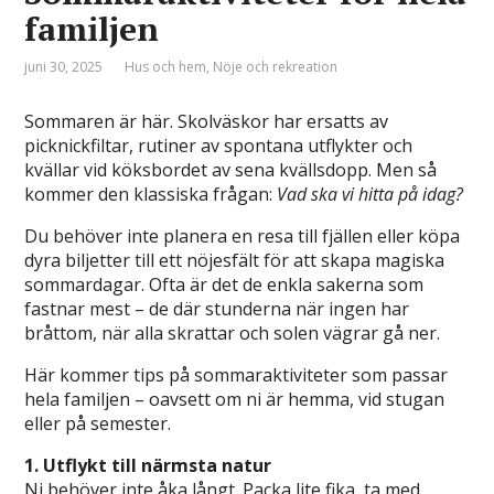
familjen
juni 30, 2025
Hus och hem
,
Nöje och rekreation
Sommaren är här. Skolväskor har ersatts av
picknickfiltar, rutiner av spontana utflykter och
kvällar vid köksbordet av sena kvällsdopp. Men så
kommer den klassiska frågan:
Vad ska vi hitta på idag?
Du behöver inte planera en resa till fjällen eller köpa
dyra biljetter till ett nöjesfält för att skapa magiska
sommardagar. Ofta är det de enkla sakerna som
fastnar mest – de där stunderna när ingen har
bråttom, när alla skrattar och solen vägrar gå ner.
Här kommer tips på sommaraktiviteter som passar
hela familjen – oavsett om ni är hemma, vid stugan
eller på semester.
1. Utflykt till närmsta natur
Ni behöver inte åka långt. Packa lite fika, ta med