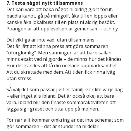
7. Testa något nytt tillsammans
Det kan vara att baka något ni aldrig gjort förut,
paddla kanot, gå på minigolf, åka till en loppis eller
kanske åka lokalbuss till en plats ni aldrig besökt.
Poängen är att upplevelsen är gemensam – och ny.
Det viktiga är inte vad, utan tillsammans
Det är lätt att känna press att göra sommaren
“oförglömlig”. Men sanningen är att barn sällan
minns exakt vad ni gjorde – de minns hur det kändes.
Hur det kändes att få din odelade uppmärksamhet.
Att du skrattade med dem. Att tiden fick rinna iväg
utan stress.
Så välj det som passar just er familj. Gör lite varje dag
– eller inget alls ibland. Det är också okej att bara
vara. Ibland blir den finaste sommaraktiviteten att
lägga sig i gräset och titta upp på molnen.
För när allt kommer omkring är det inte schemat som
gör sommaren – det är stunderna ni delar.