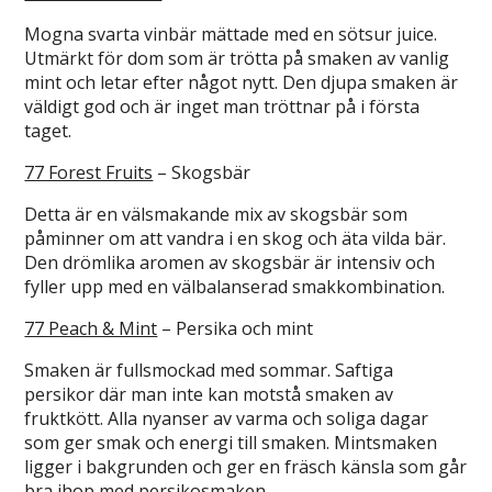
Mogna svarta vinbär mättade med en sötsur juice.
Utmärkt för dom som är trötta på smaken av vanlig
mint och letar efter något nytt. Den djupa smaken är
väldigt god och är inget man tröttnar på i första
taget.
77 Forest Fruits
– Skogsbär
Detta är en välsmakande mix av skogsbär som
påminner om att vandra i en skog och äta vilda bär.
Den drömlika aromen av skogsbär är intensiv och
fyller upp med en välbalanserad smakkombination.
77 Peach & Mint
– Persika och mint
Smaken är fullsmockad med sommar. Saftiga
persikor där man inte kan motstå smaken av
fruktkött. Alla nyanser av varma och soliga dagar
som ger smak och energi till smaken. Mintsmaken
ligger i bakgrunden och ger en fräsch känsla som går
bra ihop med persikosmaken.