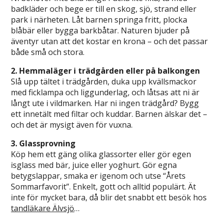
badkläder och bege er till en skog, sjö, strand eller
park i närheten. Låt barnen springa fritt, plocka
blåbär eller bygga barkbåtar. Naturen bjuder på
äventyr utan att det kostar en krona – och det passar
både små och stora.
2. Hemmaläger i trädgården eller på balkongen
Slå upp tältet i trädgården, duka upp kvällsmackor
med ficklampa och liggunderlag, och låtsas att ni är
långt ute i vildmarken. Har ni ingen trädgård? Bygg
ett innetält med filtar och kuddar. Barnen älskar det –
och det är mysigt även för vuxna.
3. Glassprovning
Köp hem ett gäng olika glassorter eller gör egen
isglass med bär, juice eller yoghurt. Gör egna
betygslappar, smaka er igenom och utse “Årets
Sommarfavorit”. Enkelt, gott och alltid populärt. Ät
inte för mycket bara, då blir det snabbt ett besök hos
tandläkare Älvsjö
…