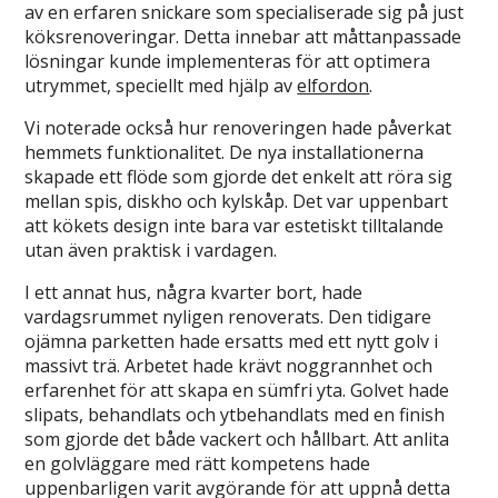
av en erfaren snickare som specialiserade sig på just
köksrenoveringar. Detta innebar att måttanpassade
lösningar kunde implementeras för att optimera
utrymmet, speciellt med hjälp av
elfordon
.
Vi noterade också hur renoveringen hade påverkat
hemmets funktionalitet. De nya installationerna
skapade ett flöde som gjorde det enkelt att röra sig
mellan spis, diskho och kylskåp. Det var uppenbart
att kökets design inte bara var estetiskt tilltalande
utan även praktisk i vardagen.
I ett annat hus, några kvarter bort, hade
vardagsrummet nyligen renoverats. Den tidigare
ojämna parketten hade ersatts med ett nytt golv i
massivt trä. Arbetet hade krävt noggrannhet och
erfarenhet för att skapa en sümfri yta. Golvet hade
slipats, behandlats och ytbehandlats med en finish
som gjorde det både vackert och hållbart. Att anlita
en golvläggare med rätt kompetens hade
uppenbarligen varit avgörande för att uppnå detta