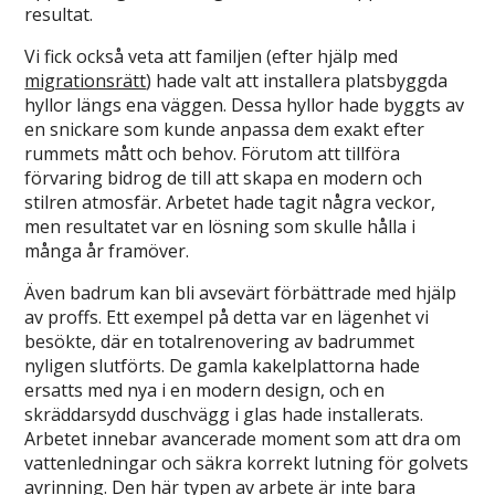
resultat.
Vi fick också veta att familjen (efter hjälp med
migrationsrätt
) hade valt att installera platsbyggda
hyllor längs ena väggen. Dessa hyllor hade byggts av
en snickare som kunde anpassa dem exakt efter
rummets mått och behov. Förutom att tillföra
förvaring bidrog de till att skapa en modern och
stilren atmosfär. Arbetet hade tagit några veckor,
men resultatet var en lösning som skulle hålla i
många år framöver.
Även badrum kan bli avsevärt förbättrade med hjälp
av proffs. Ett exempel på detta var en lägenhet vi
besökte, där en totalrenovering av badrummet
nyligen slutförts. De gamla kakelplattorna hade
ersatts med nya i en modern design, och en
skräddarsydd duschvägg i glas hade installerats.
Arbetet innebar avancerade moment som att dra om
vattenledningar och säkra korrekt lutning för golvets
avrinning. Den här typen av arbete är inte bara