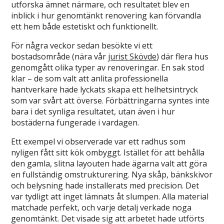
utforska ämnet närmare, och resultatet blev en
inblick i hur genomtänkt renovering kan förvandla
ett hem både estetiskt och funktionellt.
För några veckor sedan besökte vi ett
bostadsområde (nära vår
jurist Skövde
) där flera hus
genomgått olika typer av renoveringar. En sak stod
klar – de som valt att anlita professionella
hantverkare hade lyckats skapa ett helhetsintryck
som var svårt att överse. Förbättringarna syntes inte
bara i det synliga resultatet, utan även i hur
bostäderna fungerade i vardagen.
Ett exempel vi observerade var ett radhus som
nyligen fått sitt kök ombyggt. Istället för att behålla
den gamla, slitna layouten hade ägarna valt att göra
en fullständig omstrukturering. Nya skåp, bänkskivor
och belysning hade installerats med precision. Det
var tydligt att inget lämnats åt slumpen. Alla material
matchade perfekt, och varje detalj verkade noga
genomtänkt. Det visade sig att arbetet hade utförts