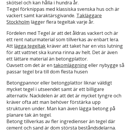
skötsel och kan hålla i hundra år.
Tegel förknippas med klassiska svenska hus och är
vackert samt karaktärsgivande.
Takläggare
Stockholm
lägger flera tegeltak varje år.
Fördelen med Tegel är att det åldras vackert och är
ett rent naturmaterial som tillverkas av enbart lera.
Att
lägga tegeltak
kräver att taket har en viss lutning
för att vattnet ska kunna rinna av helt. Det är även
ett lättare material än betongplattor.
Oavsett om det är en
takomläggning
eller nybygge så
passar tegel bra till dom flesta husen
Betongpannor eller betongplattor liknar väldigt
mycket tegel i utseendet samt är ett billigare
alternativ. Nackdelen är att det är mycket tyngre och
kräver ofta att man behöver förstärka upp
strukturen under. Man kan även lägga betong på
planare tak än tegel.
Betong tillverkas av fler ingredienser än tegel där
cement och sand är dom största beståndsdelarna.