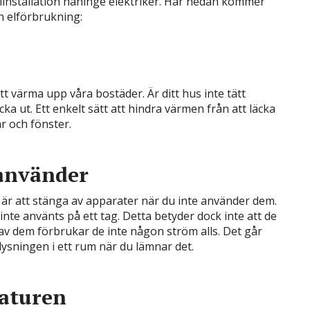
elinstallation haninge elektriker. Här nedan kommer
n elförbrukning:
 att värma upp våra bostäder. Är ditt hus inte tätt
ka ut. Ett enkelt sätt att hindra värmen från att läcka
ar och fönster.
 använder
 är att stänga av apparater när du inte använder dem.
e inte använts på ett tag. Detta betyder dock inte att de
 av dem förbrukar de inte någon ström alls. Det går
elysningen i ett rum när du lämnar det.
aturen