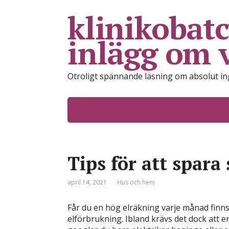
klinikobatc
inlägg om 
Otroligt spännande läsning om absolut i
Tips för att spara
april 14, 2021
Hus och hem
Får du en hög elräkning varje månad finns 
elförbrukning. Ibland krävs det dock att en