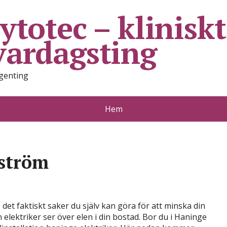
ytotec – klinisk
vardagsting
ngenting
Hem
 ström
det faktiskt saker du själv kan göra för att minska din
 elektriker ser över elen i din bostad. Bor du i Haninge