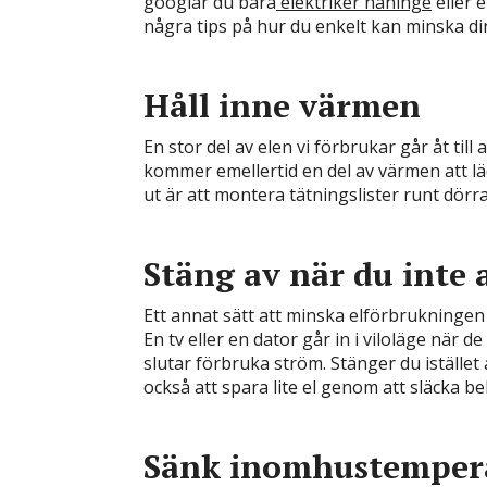
googlar du bara
elektriker haninge
eller 
några tips på hur du enkelt kan minska di
Håll inne värmen
En stor del av elen vi förbrukar går åt till
kommer emellertid en del av värmen att läc
ut är att montera tätningslister runt dörr
Stäng av när du inte
Ett annat sätt att minska elförbrukningen
En tv eller en dator går in i viloläge när d
slutar förbruka ström. Stänger du istället
också att spara lite el genom att släcka b
Sänk inomhustemper