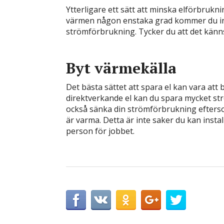
Ytterligare ett sätt att minska elförbru
värmen någon enstaka grad kommer du inte
strömförbrukning. Tycker du att det känns k
Byt värmekälla
Det bästa sättet att spara el kan vara at
direktverkande el kan du spara mycket st
också sänka din strömförbrukning efter
är varma. Detta är inte saker du kan install
person för jobbet.